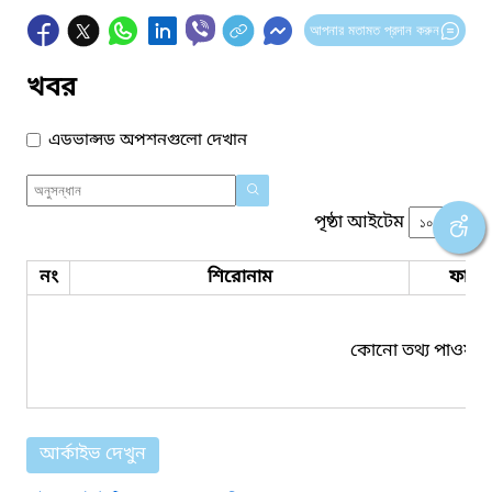
আপনার মতামত প্রদান করুন
খবর
এডভান্সড অপশনগুলো দেখান
পৃষ্ঠা আইটেম
নং
শিরোনাম
ফাইল
কোনো তথ্য পাওয়া য
আর্কাইভ দেখুন