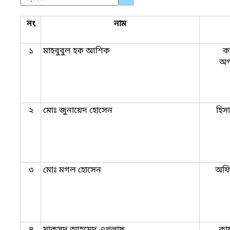
নং
নাম
১
মাহবুবুল হক আশিক
ক
অর
২
মোঃ জুনায়েদ হোসেন
হিস
৩
মোঃ মগল হোসেন
অফি
৪
মাকসুদ আহমেদ এখলাছ
কার