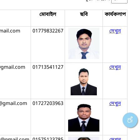
মোবাইল
ছবি
কার্যকলাপ
mail.com
01779832267
দেখুন
gmail.com
01713541127
দেখুন
@gmail.com
01727203963
দেখুন
@gmail.com
01575123785
দেখুন