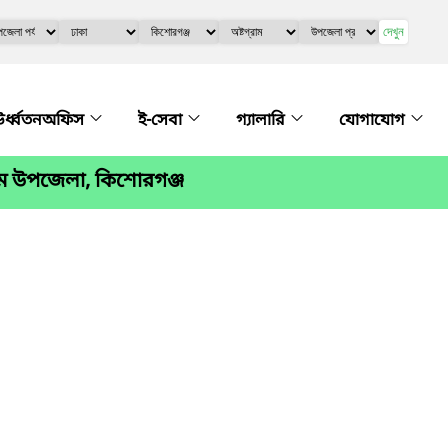
দেখুন
র্ধ্বতনঅফিস
ই-সেবা
গ্যালারি
যোগাযোগ
াম উপজেলা, কিশোরগঞ্জ