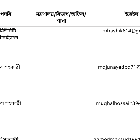
পদবি
মন্ত্রণালয়/বিভাগ/অফিস/
ইমেইল
শাখা
মিউনিটি
mhashik614@g
্গানাইজার
াব সহকারী
mdjunayedbd71@
স সহকারী
mughalhossain39
্য সহকারী
ahmedmaksud1994