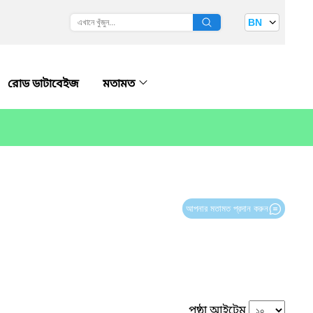
BN
রোড ডাটাবেইজ
মতামত
আপনার মতামত প্রদান করুন
পৃষ্ঠা আইটেম