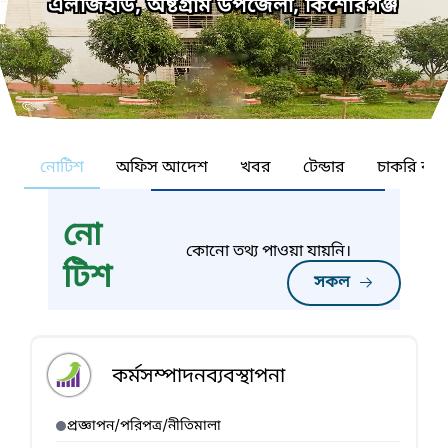
এলজিইডি, অষ্টগ্রাম উপজেলা, কিশোরগঞ্জ
নোটিশ
অফিস আদেশ
খবর
টেন্ডার
চাকরি কর্ন
নো
কোনো তথ্য পাওয়া যায়নি।
টিশ
সকল
কর্মসম্পাদনব্যবস্থাপনা
প্রজ্ঞাপন/পরিপত্র/নীতিমালা