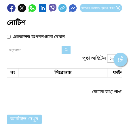
আপনার মতামত প্রদান করুন
নোটিশ
এডভান্সড অপশনগুলো দেখান
পৃষ্ঠা আইটেম
নং
শিরোনাম
ফাইল সম
কোনো তথ্য পাওয়া য
আর্কাইভ দেখুন